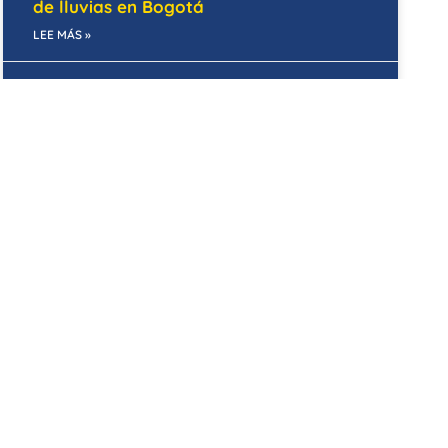
de lluvias en Bogotá
LEE MÁS »
15/05/2025
CENTROS COMERCIALES
Mantenimiento correctivo en centros
comerciales de Bogotá