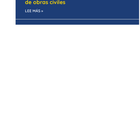
de obras civiles
LEE MÁS »
29/05/2025
BOGOTÁ
Mantenimiento de cubiertas en Bogotá:
Temporada de lluvias