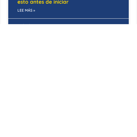
esto antes de iniciar
LEE MÁS »
22/05/2025
BOGOTÁ
Empresas de mantenimiento
preventivo: Roldán Asociados