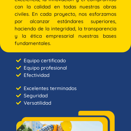
con la calidad en todas nuestras obras
civiles. En cada proyecto, nos esforzamos
por alcanzar estándares superiores,
haciendo de la integridad, la transparencia
y la ética empresarial nuestras bases
fundamentales.
Equipo certificado
Equipo profesional
Efectividad
Excelentes terminados
Seguridad
Versatilidad