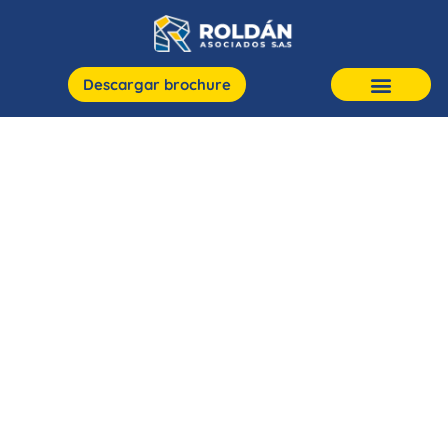
Descargar brochure
ROLDÁN ASOCIADOS
Especialistas en
construcción y obras
civiles
Con más de 30 años de experiencia en obras civiles
en Colombia y +500 proyectos planeados y
ejecutados