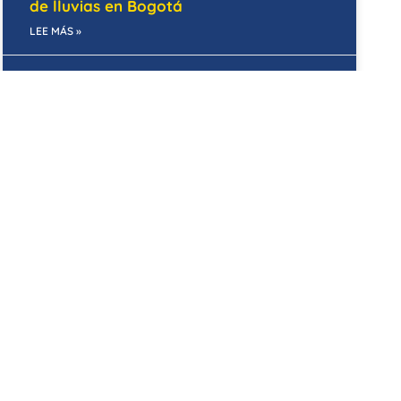
de lluvias en Bogotá
LEE MÁS »
15/05/2025
CENTROS COMERCIALES
Mantenimiento correctivo en centros
comerciales de Bogotá