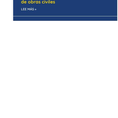
de obras civiles
LEE MÁS »
29/05/2025
BOGOTÁ
Mantenimiento de cubiertas en Bogotá:
Temporada de lluvias