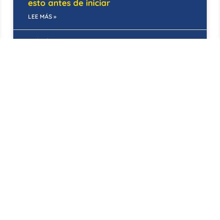
esto antes de iniciar
LEE MÁS »
22/05/2025
BOGOTÁ
Empresas de mantenimiento
preventivo: Roldán Asociados