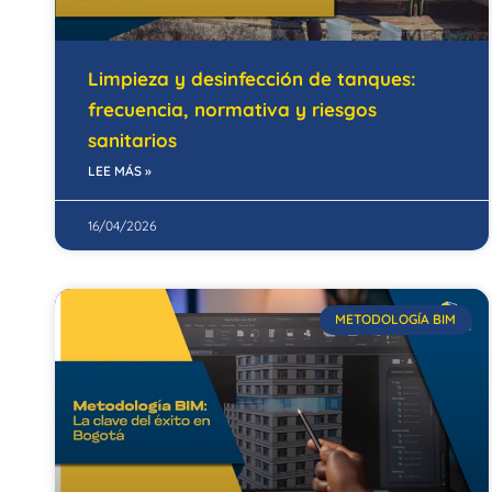
Limpieza y desinfección de tanques:
frecuencia, normativa y riesgos
sanitarios
LEE MÁS »
16/04/2026
METODOLOGÍA BIM