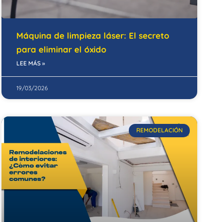
Máquina de limpieza láser: El secreto
para eliminar el óxido
LEE MÁS »
19/03/2026
REMODELACIÓN