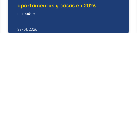
apartamentos y casas en 2026
LEE MÁS »
22/01/2026
CONSTRUCCIÓN
Tendencias de las construcciones
sostenibles para el 2026