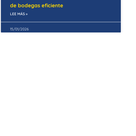
de bodegas eficiente
LEE MÁS »
15/01/2026
MANTENIMIENTO
Importancia del mantenimiento
periódico en oficinas