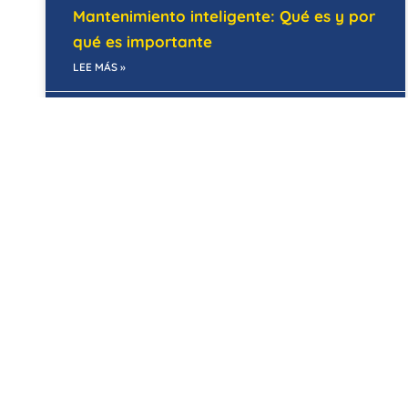
Mantenimiento inteligente: Qué es y por
qué es importante
LEE MÁS »
29/01/2026
MANTENIMIENTO PREVENTIVO
7 claves para una planificación de