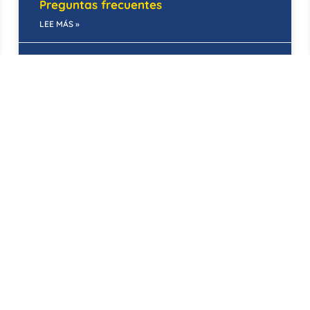
Preguntas frecuentes
LEE MÁS »
30/01/2025
GESTIÓN DE OBRAS CIVILES
Gestión de obras civiles a gran escala:
Preguntas frecuentes