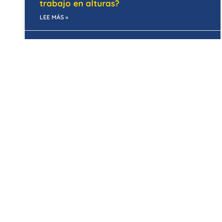
trabajo en alturas?
LEE MÁS »
06/02/2025
UNCATEGORIZED
Mantenimiento de infraestructuras en
Bogotá: Preguntas frecuentes