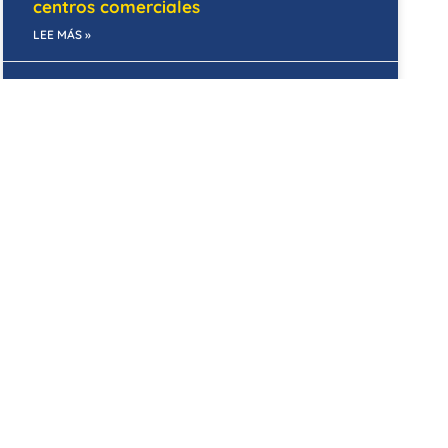
centros comerciales
LEE MÁS »
23/01/2025
OFICINAS
Remodelación de oficinas: Tendencias
para el 2025