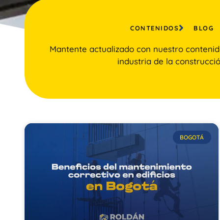
CONTENIDOS
BLOG
Mantente actualizado con nuestro contenid
industria de la construcció
BOGOTÁ