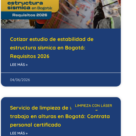
Cotizar estudio de estabilidad de
estructura sísmica en Bogotá:
Requisitos 2026
LEE MÁS »
04/06/2026
LIMPIEZA CON LÁSER
Servicio de limpieza de fachadas y
trabajo en alturas en Bogotá: Contrata
personal certificado
LEE MÁS »