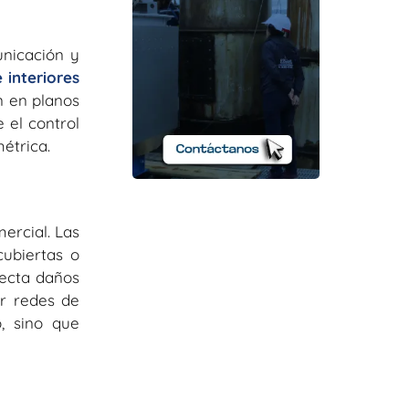
unicación y
 interiores
ón en planos
 el control
étrica.
ercial. Las
ubiertas o
tecta daños
ar redes de
o, sino que