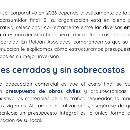
ucursal corporativa en 2026 depende drásticamente de la 
 consumidor final. Si su organización está en pleno
ativa, seleccionar correctamente entre las diversas
em
otá
es una decisión financiera crítica. Un retraso de se
ón perdida. En Roldán Asociados, comprendemos que s
tinuación le explicamos cómo estructuramos presupues
dos es su mejor inversión.
es cerrados y sin sobrecostos
na adecuación comercial es que el costo final se du
 Un
presupuesto de obras civiles
y arquitectónicas 
stiva los materiales de alto tráfico requeridos, la m
os vigentes. Al comparar cotizaciones, asegúrese de q
écnicos; un presupuesto integral es la única forma 
ración de su local.