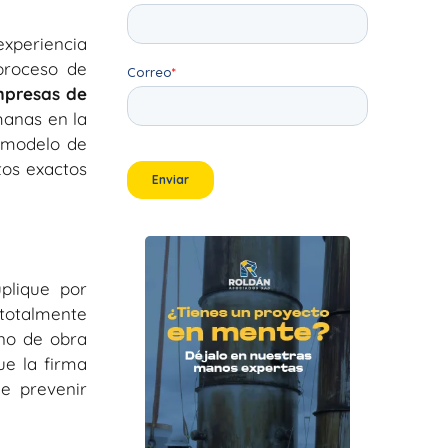
experiencia
 proceso de
presas de
manas en la
u modelo de
tos exactos
plique por
totalmente
ano de obra
ue la firma
de prevenir