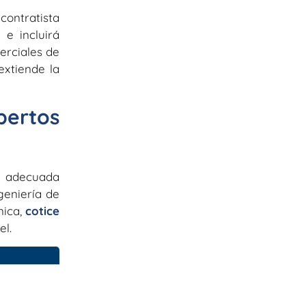
 contratista
 e incluirá
rciales de
extiende la
ertos
ra adecuada
geniería de
nica,
cotice
el.