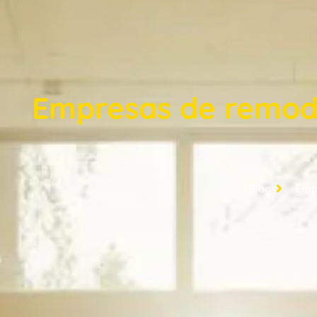
Empresas de remode
Blogs
Empr