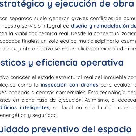
stratégico y ejecución de obra
 por separado suele generar graves conflictos de com
 nuestro servicio integral de
diseño y remodelación de
con la viabilidad técnica real. Desde la conceptualizaci
cabados finales, un solo equipo multidisciplinario asume
por su junta directiva se materialice con exactitud milim
ticos y eficiencia operativa
ivo conocer el estado estructural real del inmueble com
nológica como la
inspección con drones
para evaluar c
ndes bodegas o centros comerciales. Esta tecnología de
costos en plena fase de ejecución. Asimismo, al adecu
dificios inteligentes
, su local no solo lucirá modern
energético y seguridad.
cuidado preventivo del espacio