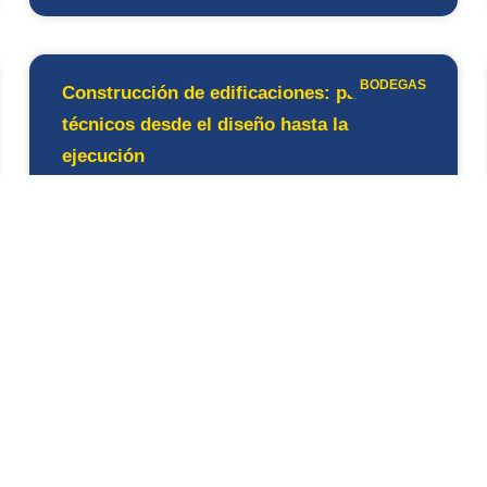
BODEGAS
Construcción de edificaciones: pasos
técnicos desde el diseño hasta la
ejecución
LEE MÁS »
23/04/2026
« Anterior
1
2
3
4
5
Siguiente »