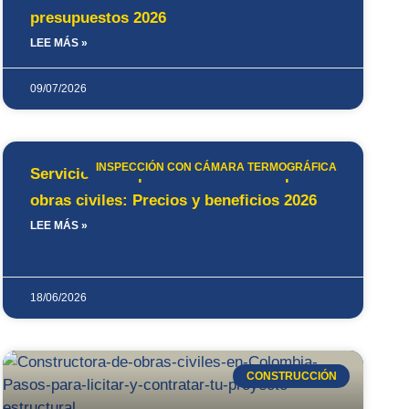
presupuestos 2026
LEE MÁS »
09/07/2026
INSPECCIÓN CON CÁMARA TERMOGRÁFICA
Servicio de inspección con drones para
obras civiles: Precios y beneficios 2026
LEE MÁS »
18/06/2026
CONSTRUCCIÓN