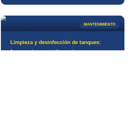
MANTENIMIENTO
Limpieza y desinfección de tanques:
frecuencia, normativa y riesgos
sanitarios
LEE MÁS »
16/04/2026