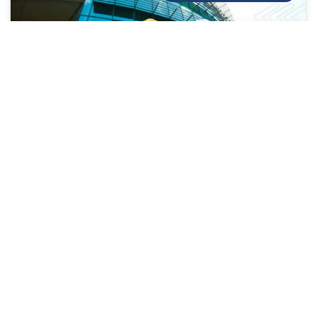
Gestión de obras civiles a gran escala:
Preguntas frecuentes
LEE MÁS »
09/01/2025
OFICINAS