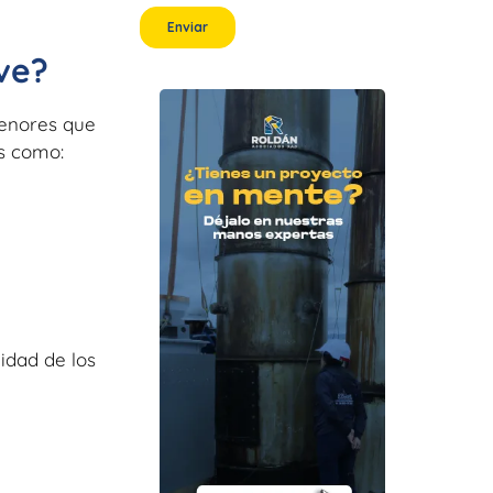
ve?
menores que
os como:
lidad de los