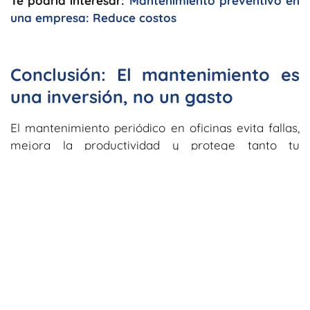
Te podría interesar:
Mantenimiento preventivo en
una empresa: Reduce costos
Conclusión: El mantenimiento es
una inversión, no un gasto
El
mantenimiento periódico en oficinas evita
fallas,
mejora la productividad y protege tanto tu
infraestructura como a tu equipo. En ciudades
como Bogotá, Medellín, Cali, Barranquilla o
Cartagena, es una necesidad más que una opción, y
con nuestra experiencia, tu empresa estará en las
mejores manos.
¡Agenda hoy tu consultoría gratuita!