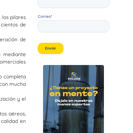
 los pilares
 cientos de
eración de
n mediante
comerciales
o completa
e con mucha
ización y el
tos aéreos,
 calidad en