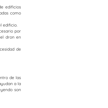
e edificios
chadas como
 edificio.
cesario por
 el dron en
ecesidad de
ntro de las
ayudan a la
ruyendo son