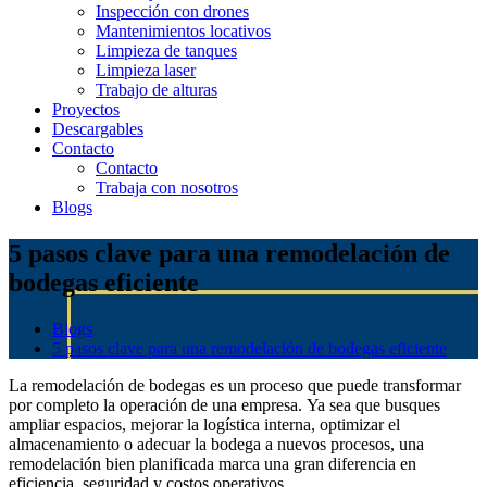
Inspección con drones
Mantenimientos locativos
Limpieza de tanques
Limpieza laser
Trabajo de alturas
Proyectos
Descargables
Contacto
Contacto
Trabaja con nosotros
Blogs
5 pasos clave para una remodelación de
bodegas eficiente
Blogs
5 pasos clave para una remodelación de bodegas eficiente
La remodelación de bodegas es un proceso que puede transformar
por completo la operación de una empresa. Ya sea que busques
ampliar espacios, mejorar la logística interna, optimizar el
almacenamiento o adecuar la bodega a nuevos procesos, una
remodelación bien planificada marca una gran diferencia en
eficiencia, seguridad y costos operativos.